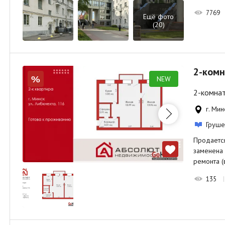
7769
Ещё фото
(20)
2-комн
NEW
%
2-комнат
г. Мин
Груше
Продается
заменена 
ремонта (
135