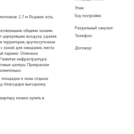
Этаж:
Год постройки:
отолков: 2,7 м Лоджия: есть,
Раздельный санузел:
чественными общими зонами.
Телефон:
т циркуляцию воздуха, удаляя
я территория, круглосуточное
с зоной для ожидания, места
Договор:
й паркинг. Отличное
Развитая инфраструктура:
рговые центры. Прекрасная
олнительно:
 площадка и зоны отдыха.
нду благодаря выгодному
вартиру можно купить в