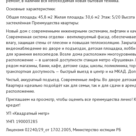
ремонт, в наличии вся необходимая новая бытовая техника.
Основные характеристики:
Общая площадь: 45,8 м2 Жилая площадь: 30,6 м2 Этаж: 5/20 Высота п
застеклённая Преимущества квартиры:
Новый дом с современными инженерными системами, лифтами и ка
Современная система отделки - вентилируемый фасад. обеспечивае
влагу, защищая стены от плесени и повышая теплоизоляцию. Закрыта
видеонаблюдение во дворе и подъездах, детская площадка, лобби 
для хранения велосипедов. Возле дома расположен многоуровневы
расположение — в шаговой доступности станция метро «Грушевка». 
рядом магазины, банки, кафе, детские сады, школы, поликлиника, то
транспортная доступность — быстрый выезд в центр и на МКАД. Доп
Чистый, аккуратный подъезд. Современные лифты. Во дворе детская
Квартира идеально подойдёт как для семьи, так и для сдачи в аре
расположению.
Приглашаем на просмотр, чтобы оценить все преимущества лично! К
кредит!
УП «Квадратный метр»
УНП: 190003285
Лицензия 02240/29_от 17.02.2005, Министерство юстиции РБ