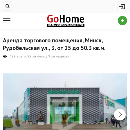
Жилая недвижимость
Купить квартиру
Снять квартиру
Аренда торгового помещения, Минск,
На сутки
Рудобельская ул., 3, от 25 до 50.3 кв.м.
Новостройки
399 всего, 55 за месяц, 9 за неделю
Дома/коттеджи/участки
Комерческая недвижимость
Продажа коммерческой недвижимости
Аренда коммерческой недвижимости
Другие разделы
Новости