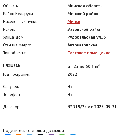
Область:
Минская область
Арендатор не оплачивает услуги агентства.
Район Беларуси:
Минский район
Организуем показ в удобное для вас время.
Населенный пункт:
Минск
Звоните!
Район:
Заводской район
Больше объявлений тут: www.instagram.com/garant.arenda
Улица, дом:
Рудобельская ул., 3
Напишите нам в удобный для Вас мессенджер:
Станция метро:
Автозаводская
Viber | Telegram | WhatsApp
Тип объекта:
Торговое помещение
Ответим на Ваши вопросы, предоставим всю необходимую
дополнительную информацию.
Площадь:
2
от 25 до 50.3 м
ООО «Артель Недвижимость»
Год постройки:
2022
УНП 193820882
Санузел:
Нет
Лицензия Министерства Юстиции №48250000081913 06.03.2025 г.
Телефон:
Нет
Договор №345/2а от 01.12.2025
Договор:
№ 319/2а от 2025-03-31
Поделитесь со своими друзьями: