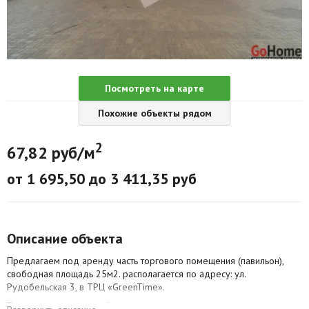
Агентства
Ремонт квартир
Грузовое такси
Посмотреть на карте
Способы оплаты
Похожие объекты рядом
Реклама на сайте
2
67,82 руб/м
от 1 695,50 до 3 411,35 руб
Описание объекта
Предлагаем под аренду часть торгового помещения (павильон),
свободная площадь 25м2. располагается по адресу: ул.
Рудобельская 3, в ТРЦ «GreenTime​».
Павильон разделен на 2 самостоятельные части под аренду