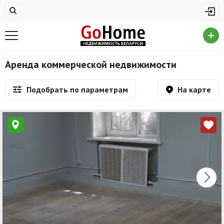
Жилая недвижимость
Купить квартиру
Снять квартиру
Аренда коммерческой недвижимости
На сутки
На карте
Подобрать по параметрам
Новостройки
Дома/коттеджи/участки
Комерческая недвижимость
Продажа коммерческой недвижимости
Аренда коммерческой недвижимости
Другие разделы
Новости