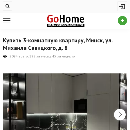
Жилая недвижимость
Купить квартиру
Снять квартиру
Купить 3-комнатную квартиру, Минск, ул.
На сутки
Михаила Савицкого, д. 8
Новостройки
2094 всего, 198 за месяц, 45 за неделю
Дома/коттеджи/участки
Комерческая недвижимость
Продажа коммерческой недвижимости
Аренда коммерческой недвижимости
Другие разделы
Новости