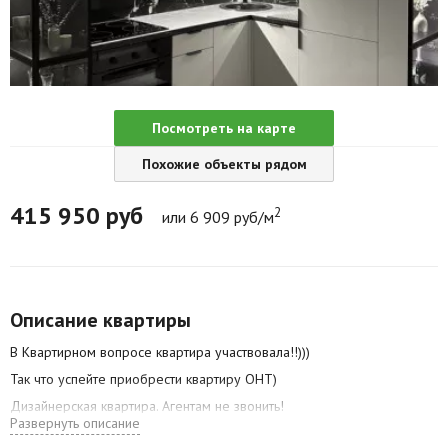
Агентства
Ремонт квартир
Грузовое такси
Посмотреть на карте
Способы оплаты
Похожие объекты рядом
Реклама на сайте
415 950
руб
2
или 6 909 руб/м
Описание квартиры
В Квартирном вопросе квартира участвовала!!)))
Так что успейте приобрести квартиру ОНТ)
Дизайнерская квартира. Агентам не звонить!
Развернуть описание
1. В коридоре пол с подогревом .