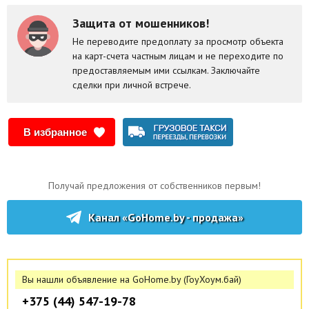
2. Двери невидимки дорогие .
Защита от мошенников!
3. Кухня крашеный мдф , посудомойка, дух шкаф даже не
использовался , встроенный холодильник.
Не переводите предоплату за просмотр объекта
на карт-счета частным лицам и не переходите по
4. Видеозвонок .
предоставляемым ими ссылкам. Заключайте
5. Диван в гостиной раскладной .
сделки при личной встрече.
6. Окна в квартире на одну и на вторую сторону .
7. Дизайнерская кровать в спальне.
В избранное
8. Картины под заказ нарисованы.
9. Вместительная гардеробная.
Получай предложения от собственников первым!
Канал «GoHome.by - продажа»
Вы нашли объявление на GoHome.by (ГоуХоум.бай)
+375 (44) 547-19-78