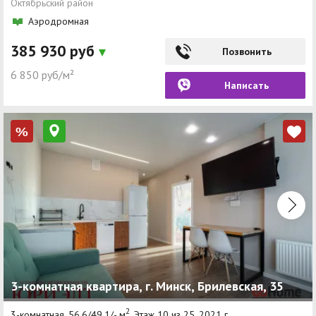
Октябрьский район
Аэродромная
385 930 руб
Позвонить
6 850 руб/м²
Написать
%
3-комнатная квартира, г. Минск, Брилевская, 35
2
3-комнатная, 56.6/49.1/- м
, Этаж 10 из 25, 2021 г.