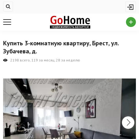
Жилая недвижимость
Купить квартиру
Снять квартиру
Купить 3-комнатную квартиру, Брест, ул.
На сутки
Зубачева, д.
Новостройки
2198 всего, 119 за месяц, 28 за неделю
Дома/коттеджи/участки
Комерческая недвижимость
Продажа коммерческой недвижимости
Аренда коммерческой недвижимости
Другие разделы
Новости