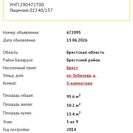
ЧУП «Гарант успеха», УНП 290472700, лицензия №02240/137 от
УНП 290472700
20.10.2006 г., договор на оказание риэлтерских услуг №17/2 от
Лицензия 02240/137
14.07.2023 г.
Номер объявления:
672095
Дата обновления:
15.06.2026
Область:
Брестская область
Район Беларуси:
Брестский район
Населенный пункт:
Брест
Улица, дом:
ул. Зубачева, д.
Комнат:
3-комнатная
Площадь общая:
2
95.6 м
Площадь жилая:
2
50.2 м
Площадь кухни:
2
13.4 м
Этаж:
3 из 9
Год постройки:
2014