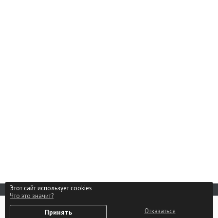
Этот сайт использует cookies
Что это значит?
Реклама на сайте
0
Способы оплаты
Отказаться
Принять
Избранное
Войти
Партнерам