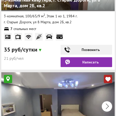
Марта, дом 2Б, кв.2
Другие разделы
2
3-комнатная, 100/65/9 м
, Этаж 1 из 1, 1984 г.
Новости
г. Старые Дороги, ул 8 Марта, дом 2Б, кв.2
7
спальных мест
Агентства
Ремонт квартир
35 руб/сутки
Позвонить
Грузовое такси
21 руб/чел
Способы оплаты
Написать
Реклама на сайте