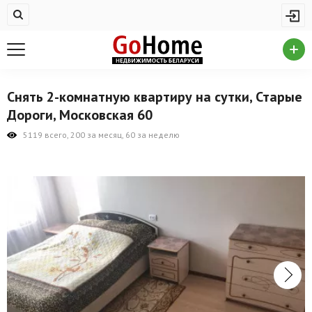
Жилая недвижимость
Купить квартиру
Снять квартиру
Снять 2-комнатную квартиру на сутки, Старые
На сутки
Дороги, Московская 60
Новостройки
5119 всего, 200 за месяц, 60 за неделю
Дома/коттеджи/участки
Комерческая недвижимость
Продажа коммерческой недвижимости
Аренда коммерческой недвижимости
Другие разделы
Новости