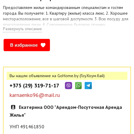
Предоставляем жилье командированным специалистам и гостям
города. Вы получаете: 1. Квартиру (жилье) класса люкс. 2. Хорошее
месторасположение, все в шаговой доступности. 3. Всю посуду для
приготовления пищи. 4. Современную бытовую технику
Развернуть описание
(микроволновку, электро чайник, ТВ, холодильник, интернет,
стиральная машина). 5. Высокоскоростной интернет 6. Постельные
принадлежности (комплект белья, полотенца, одеяла, подушки), 7.
В избранное
Регулярная уборка. 8. Отчетные документы 9. Возможность до
комплектации квартир под Ваши требования (например –
организовать спальное место, дополнительную кастрюлю,
сковородку и т. д. )
Вы нашли объявление на GoHome.by (ГоуХоум.бай)
+375 (29) 319-71-17
karnaenko96@mail.ru
Екатерина ООО "Арендом-Посуточная Аренда
Жилья"
УНП 491461850