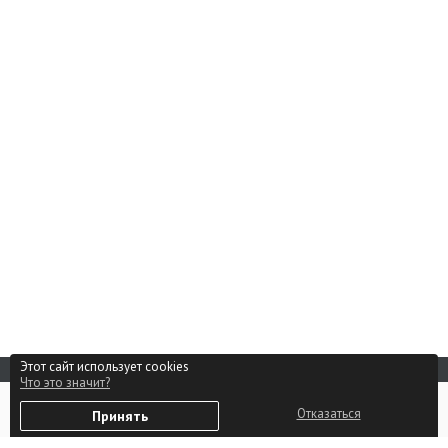
Этот сайт использует cookies
Что это значит?
Реклама на сайте
0
Способы оплаты
Отказаться
Принять
Избранное
Войти
Партнерам
Контакты