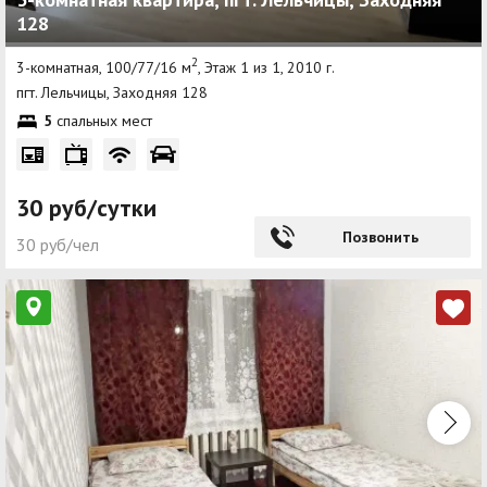
128
Другие разделы
2
3-комнатная, 100/77/16 м
, Этаж 1 из 1, 2010 г.
Новости
пгт. Лельчицы, Заходняя 128
5
спальных мест
Агентства
Ремонт квартир
30 руб/сутки
Грузовое такси
Позвонить
30 руб/чел
Способы оплаты
Реклама на сайте