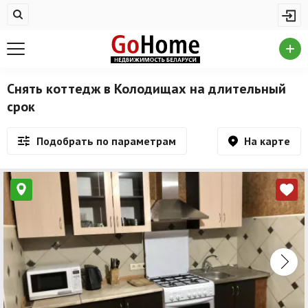
Жилая недвижимость
Недвижимость в Колодищах
Купить квартиру
Снять коттедж в Колодищах на длительный
срок
Снять квартиру
На сутки
На карте
Подобрать по параметрам
Новостройки
Дома/коттеджи/участки
Комерческая недвижимость
Недвижимость в Колодищах
Продажа коммерческой недвижимости
Аренда коммерческой недвижимости