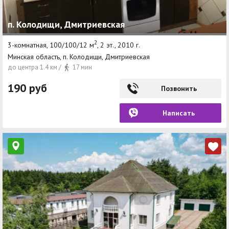
Другие разделы
п. Колодищи, Дмитриевская
Новости
2
3-комнатная, 100/100/12 м
, 2 эт., 2010 г.
Минская область, п. Колодищи, Дмитриевская
Агентства
до центра 1.4 км /
17 мин
Ремонт квартир
190 руб
Позвонить
Грузовое такси
Написать
Способы оплаты
Реклама на сайте