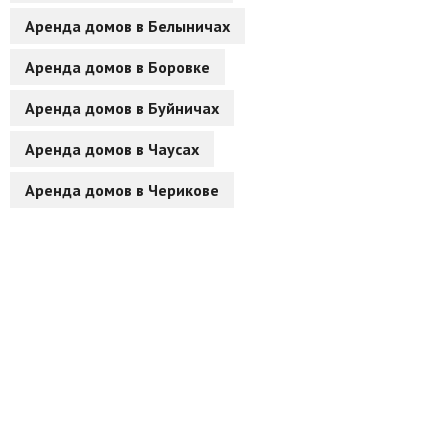
Аренда домов в Белыничах
Другие разделы
Аренда домов в Боровке
Новости
Аренда домов в Буйничах
Агентства
Аренда домов в Чаусах
Ремонт квартир
Аренда домов в Черикове
Грузовое такси
Способы оплаты
Реклама на сайте