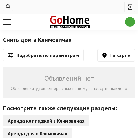
Жилая недвижимость
Недвижимость в Климовичах
Купить квартиру
Снять дом в Климовичах
Снять квартиру
На карте
Подобрать по параметрам
На сутки
Новостройки
Объявлений нет
Дома/коттеджи/участки
Объявлений, удовлетворяющих вашему запросу не найдено
Комерческая недвижимость
Посмотрите также следующие разделы:
Недвижимость в Климовичах
Аренда коттеджей в Климовичах
Продажа коммерческой недвижимости
Аренда дач в Климовичах
Аренда коммерческой недвижимости