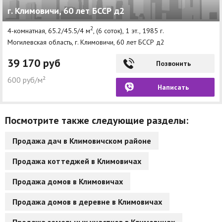
г. Климовичи, 60 лет БССР д2
Другие разделы
2
4-комнатная, 65.2/45.5/4 м
, (6 соток), 1 эт., 1985 г.
Новости
Могилевская область, г. Климовичи, 60 лет БССР д2
Агентства
39 170 руб
Позвонить
Ремонт квартир
600 руб/м²
Написать
Грузовое такси
Способы оплаты
Посмотрите также следующие разделы:
Реклама на сайте
Продажа дач в Климовичском районе
Продажа коттеджей в Климовичах
Продажа домов в Климовичах
Продажа домов в деревне в Климовичах