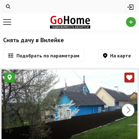
Жилая недвижимость
Недвижимость в Вилейке
Купить квартиру
Снять дачу в Вилейке
Снять квартиру
На карте
Подобрать по параметрам
На сутки
Новостройки
Дома/коттеджи/участки
Комерческая недвижимость
Недвижимость в Вилейке
Продажа коммерческой недвижимости
Аренда коммерческой недвижимости