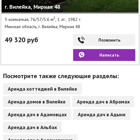
г. Вилейка, Мирная 48
Другие разделы
2
3-комнатная, 76/57/5.6 м
, 1 эт., 1982 г.
Новости
Минская область, г. Вилейка, Мирная 48
Агентства
49 320 руб
Позвонить
Ремонт квартир
Написать
Грузовое такси
Способы оплаты
Посмотрите также следующие разделы:
Реклама на сайте
Аренда коттеджей в Вилейке
Аренда домов в Вилейке
Аренда дач в Абрамах
Аренда дач в Адамовцах
Аренда дач в Адыне
Аренда дач в Альбах