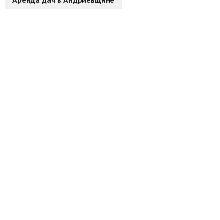
Аренда дач в Андриевщине