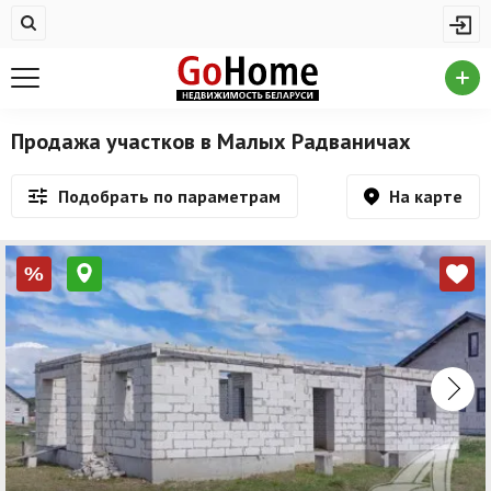
Жилая недвижимость
Недвижимость в Малых Радваничах
Купить квартиру
Продажа участков в Малых Радваничах
Снять квартиру
На карте
Подобрать по параметрам
На сутки
Новостройки
%
Дома/коттеджи/участки
Комерческая недвижимость
Недвижимость в Малых Радваничах
Продажа коммерческой недвижимости
Аренда коммерческой недвижимости