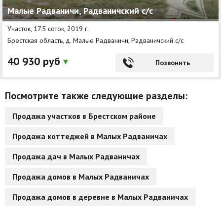
Малые Радваничи, Радваничский с/с
Другие разделы
Участок, 17.5 соток, 2019 г.
Новости
Брестская область, д. Малые Радваничи, Радваничский с/с
Агентства
40 930 руб
Позвонить
Ремонт квартир
Посмотрите также следующие разделы:
Грузовое такси
Продажа участков в Брестском районе
Способы оплаты
Продажа коттеджей в Малых Радваничах
Реклама на сайте
Продажа дач в Малых Радваничах
Продажа домов в Малых Радваничах
Продажа домов в деревне в Малых Радваничах