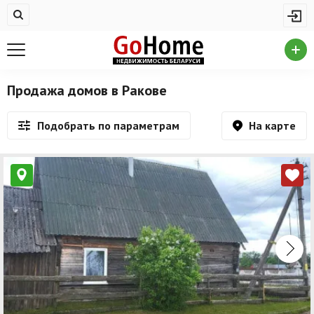
Жилая недвижимость
Недвижимость в Ракове
Купить квартиру
Продажа домов в Ракове
Снять квартиру
На карте
Подобрать по параметрам
На сутки
Новостройки
Дома/коттеджи/участки
Комерческая недвижимость
Недвижимость в Ракове
Продажа коммерческой недвижимости
Аренда коммерческой недвижимости