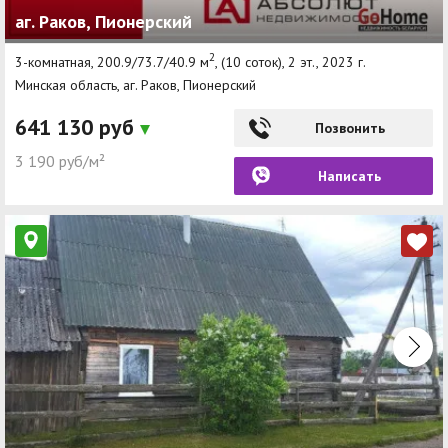
аг. Раков, Пионерский
Другие разделы
2
3-комнатная, 200.9/73.7/40.9 м
, (10 соток), 2 эт., 2023 г.
Новости
Минская область, аг. Раков, Пионерский
Агентства
641 130 руб
Позвонить
Ремонт квартир
3 190 руб/м²
Написать
Грузовое такси
Способы оплаты
Реклама на сайте