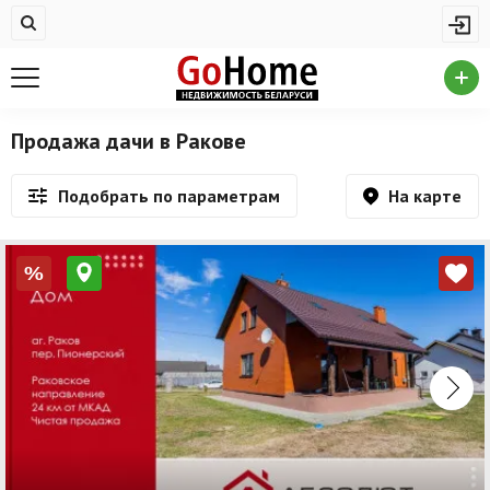
Жилая недвижимость
Недвижимость в Ракове
Купить квартиру
Продажа дачи в Ракове
Снять квартиру
На карте
Подобрать по параметрам
На сутки
Новостройки
%
Дома/коттеджи/участки
Комерческая недвижимость
Недвижимость в Ракове
Продажа коммерческой недвижимости
Аренда коммерческой недвижимости