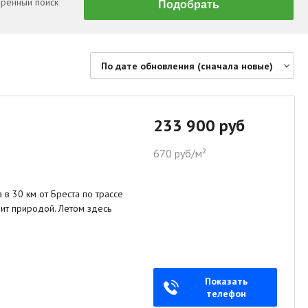
ренный поиск
По дате обновления (сначала новые)
По цене (сначала дешевые)
По цене (сначала дорогие)
233 900 руб
По дате обновления (сначала новые)
670 руб/м²
По дате обновления (сначала старые)
По площади (сначала большие)
в 30 км от Бреста по трассе
По площади (сначала маленькие)
ит природой. Летом здесь
Показать
телефон