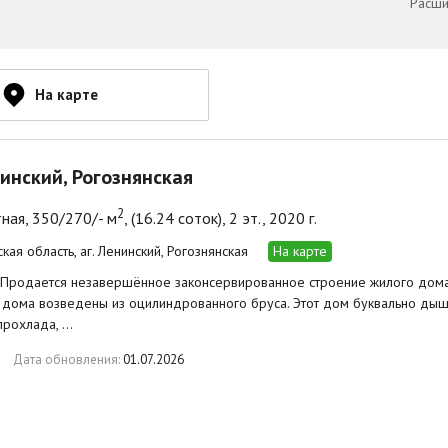
Расши
На карте
нинский, Рогознянская
2
ная, 350/270/- м
, (16.24 соток), 2 эт., 2020 г.
кая область, аг. Ленинский, Рогознянская
На карте
 Продается незавершённое законсервированное строение жилого дома 
 дома возведены из оцилиндрованного бруса. Этот дом буквально дыш
прохлада, …
Дата обновления:
01.07.2026