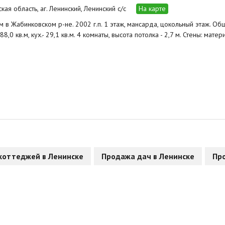
кая область, аг. Ленинский, Ленинский с/с
На карте
 в Жабинковском р-не. 2002 г.п. 1 этаж, мансарда, цокольный этаж. Общ.
- 88,0 кв.м, кух.- 29,1 кв.м. 4 комнаты, высота потолка - 2,7 м. Стены: мат
коттеджей в Ленинске
Продажа дач в Ленинске
Про