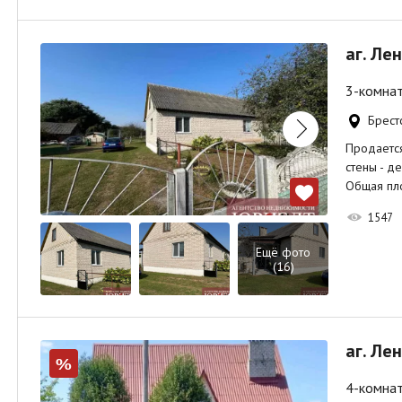
аг. Лен
3-комнат
Брестс
Продается
стены - д
Общая п
1547
Ещё фото
(16)
аг. Ле
%
4-комнат