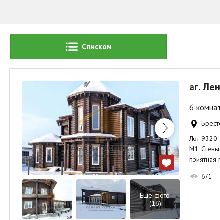
Списком
аг. Ле
6-комнат
Брестс
Лот 9320.
М1. Стены
приятная 
671
Ещё фото
(16)