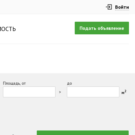
Войти
Подать объявление
ОСТЬ
Площадь, от
до
2
>
м