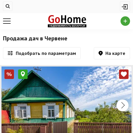
Жилая недвижимость
Недвижимость в Червене
Купить квартиру
Продажа дач в Червене
Снять квартиру
На карте
Подобрать по параметрам
На сутки
Новостройки
%
Дома/коттеджи/участки
Комерческая недвижимость
Недвижимость в Червене
Продажа коммерческой недвижимости
Аренда коммерческой недвижимости