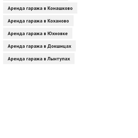
Аренда гаража в Конашково
Другие разделы
Аренда гаража в Коханово
Новости
Аренда гаража в Юхновке
Агентства
Аренда гаража в Докшицах
Ремонт квартир
Аренда гаража в Лынтупах
Грузовое такси
Способы оплаты
Реклама на сайте