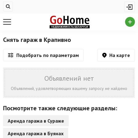
Жилая недвижимость
Недвижимость в Крапивно
Купить квартиру
Снять гараж в Крапивно
Снять квартиру
На карте
Подобрать по параметрам
На сутки
Новостройки
Объявлений нет
Дома/коттеджи/участки
Объявлений, удовлетворяющих вашему запросу не найдено
Комерческая недвижимость
Посмотрите также следующие разделы:
Недвижимость в Крапивно
Аренда гаража в Сураже
Продажа коммерческой недвижимости
Аренда гаража в Буянах
Аренда коммерческой недвижимости