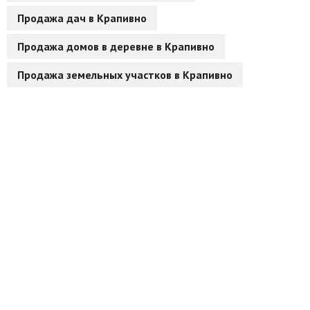
Продажа дач в Крапивно
Другие разделы
Продажа домов в деревне в Крапивно
Новости
Продажа земельных участков в Крапивно
Агентства
Ремонт квартир
Грузовое такси
Способы оплаты
Реклама на сайте