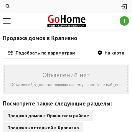
Жилая недвижимость
Недвижимость в Крапивно
Купить квартиру
Продажа домов в Крапивно
Снять квартиру
На карте
Подобрать по параметрам
На сутки
Новостройки
Объявлений нет
Дома/коттеджи/участки
Объявлений, удовлетворяющих вашему запросу не найдено
Комерческая недвижимость
Посмотрите также следующие разделы:
Недвижимость в Крапивно
Продажа домов в Оршанском районе
Продажа коммерческой недвижимости
Продажа коттеджей в Крапивно
Аренда коммерческой недвижимости