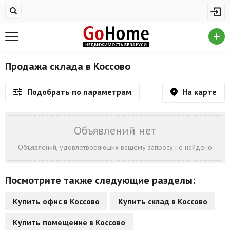
Жилая недвижимость
Купить квартиру
Снять квартиру
Продажа склада в Коссово
На сутки
На карте
Подобрать по параметрам
Новостройки
Дома/коттеджи/участки
Объявлений нет
Комерческая недвижимость
Объявлений, удовлетворяющих вашему запросу не найдено
Продажа коммерческой недвижимости
Посмотрите также следующие разделы:
Аренда коммерческой недвижимости
Купить офис в Коссово
Купить склад в Коссово
Другие разделы
Купить помещение в Коссово
Новости