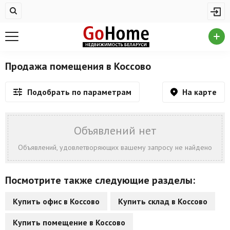
Жилая недвижимость
Купить квартиру
Снять квартиру
Продажа помещения в Коссово
На сутки
На карте
Подобрать по параметрам
Новостройки
Дома/коттеджи/участки
Объявлений нет
Комерческая недвижимость
Объявлений, удовлетворяющих вашему запросу не найдено
Продажа коммерческой недвижимости
Посмотрите также следующие разделы:
Аренда коммерческой недвижимости
Купить офис в Коссово
Купить склад в Коссово
Другие разделы
Купить помещение в Коссово
Новости