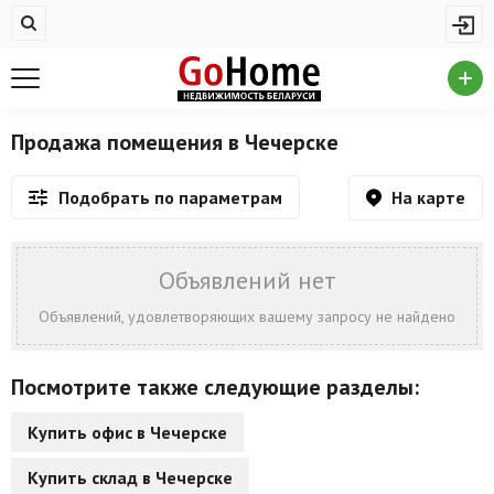
Жилая недвижимость
Купить квартиру
Снять квартиру
Продажа помещения в Чечерске
На сутки
На карте
Подобрать по параметрам
Новостройки
Дома/коттеджи/участки
Объявлений нет
Комерческая недвижимость
Объявлений, удовлетворяющих вашему запросу не найдено
Продажа коммерческой недвижимости
Посмотрите также следующие разделы:
Аренда коммерческой недвижимости
Купить офис в Чечерске
Другие разделы
Купить склад в Чечерске
Новости