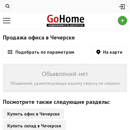
Жилая недвижимость
Купить квартиру
Снять квартиру
Продажа офиса в Чечерске
На сутки
На карте
Подобрать по параметрам
Новостройки
Дома/коттеджи/участки
Объявлений нет
Комерческая недвижимость
Объявлений, удовлетворяющих вашему запросу не найдено
Продажа коммерческой недвижимости
Посмотрите также следующие разделы:
Аренда коммерческой недвижимости
Купить офис в Чечерске
Другие разделы
Купить склад в Чечерске
Новости