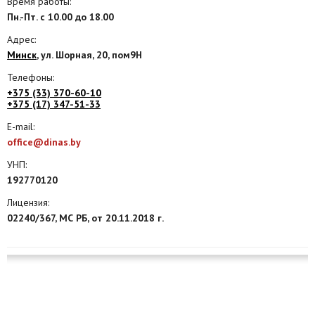
Время работы:
Пн.-Пт. с 10.00 до 18.00
Агентства
Адрес:
Ремонт квартир
Минск
, ул. Шорная, 20, пом9Н
Телефоны:
Грузовое такси
+375 (33) 370-60-10
+375 (17) 347-51-33
Способы оплаты
E-mail:
Реклама на сайте
office@dinas.by
УНП:
192770120
Лицензия:
02240/367, МС РБ, от 20.11.2018 г.