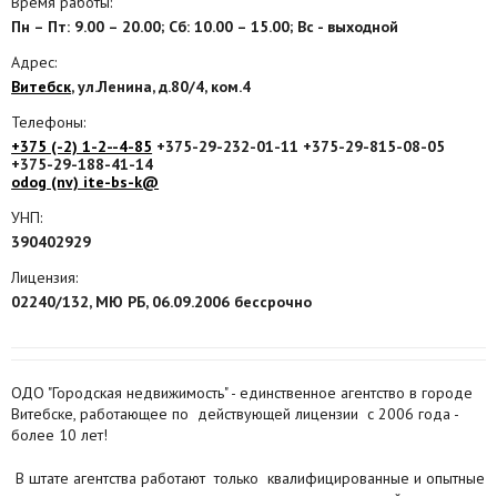
Время работы:
Пн – Пт: 9.00 – 20.00; Сб: 10.00 – 15.00; Вс - выходной
Агентства
Адрес:
Ремонт квартир
Витебск
, ул.Ленина, д.80/4, ком.4
Телефоны:
Грузовое такси
+375 (-2) 1-2--4-85
+375-29-232-01-11 +375-29-815-08-05
+375-29-188-41-14
Способы оплаты
odog (nv) ite-bs-k@
Реклама на сайте
УНП:
390402929
Лицензия:
02240/132, МЮ РБ, 06.09.2006 бессрочно
ОДО "Городская недвижимость" - единственное агентство в городе
Витебске, работающее по действующей лицензии с 2006 года -
более 10 лет!
В штате агентства работают только квалифицированные и опытные