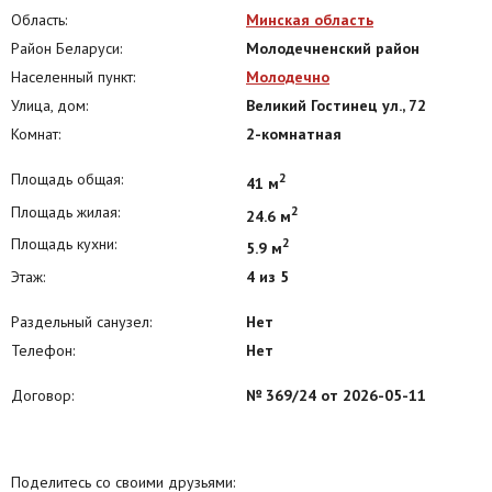
УП «Квадратный метр»
Область:
Минская область
УНП: 190003285
Район Беларуси:
Молодечненский район
Лицензия 02240/29_от 17.02.2005, Министерство юстиции РБ
Населенный пункт:
Молодечно
Договор 369/24 от 11.05.2026
Улица, дом:
Великий Гостинец ул., 72
Комнат:
2-комнатная
Площадь общая:
2
41 м
Площадь жилая:
2
24.6 м
Площадь кухни:
2
5.9 м
Этаж:
4 из 5
Раздельный санузел:
Нет
Телефон:
Нет
Договор:
№ 369/24 от 2026-05-11
Поделитесь со своими друзьями: