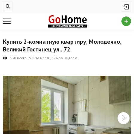
Жилая недвижимость
Купить квартиру
Снять квартиру
Купить 2-комнатную квартиру, Молодечно,
На сутки
Великий Гостинец ул., 72
Новостройки
538 всего, 268 за месяц, 176 за неделю
Дома/коттеджи/участки
Комерческая недвижимость
Продажа коммерческой недвижимости
Аренда коммерческой недвижимости
Другие разделы
Новости