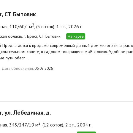
ст, СТ Бытовик
2
ная, 110/60/- м
, (5 соток), 1 эт., 2026 г.
кая область, г. Брест, СТ Бытовик
На карте
6 Предлагается к продаже современный дачный дом жилого типа, расп
ком сельском совете, в садовом товариществе «Бытовик». Удобное р
ые пути обесп…
Дата обновления:
06.08.2026
т, ул. Лебединая, д.
2
ная, 345/247/19 м
, (12 соток), 2 эт., 2004 г.