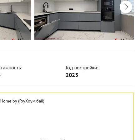
тажность:
Год постройки:
3
2023
Home.by (ГоуХоум.бай)