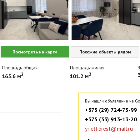
Посмотреть на карте
Похожие объекты рядом
Площадь общая:
Площадь жилая:
Э
2
2
165.6 м
101.2 м
Вы нашли объявление на Go
+375 (29) 724-75-99
+375 (33) 913-13-20
yrielt.brest@mail.ru