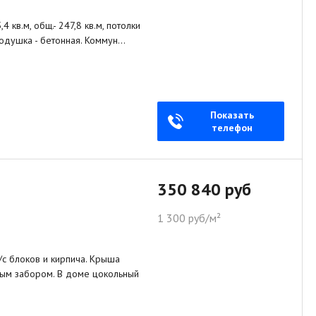
 кв.м, общ.- 247,8 кв.м, потолки
 подушка - бетонная. Коммун…
Показать
телефон
350 840 руб
1 300 руб/м²
г/с блоков и кирпича. Крыша
ным забором. В доме цокольный