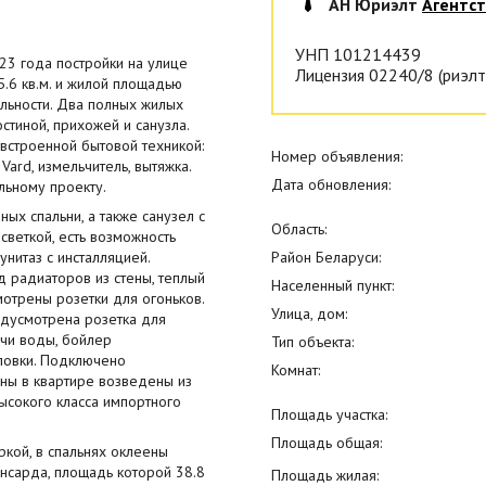
АН Юриэлт
Агентс
УНП 101214439
23 года постройки на улице
Лицензия 02240/8 (риэлт
.6 кв.м. и жилой площадью
льности. Два полных жилых
остиной, прихожей и санузла.
встроенной бытовой техникой:
Номер объявления:
ard, измельчитель, вытяжка.
Дата обновления:
ьному проекту.
ых спальни, а также санузел с
Область:
светкой, есть возможность
нитаз с инсталляцией.
Район Беларуси:
д радиаторов из стены, теплый
Населенный пункт:
мотрены розетки для огоньков.
Улица, дом:
едусмотрена розетка для
ачи воды, бойлер
Тип объекта:
оловки. Подключено
Комнат:
ны в квартире возведены из
высокого класса импортного
Площадь участка:
Площадь общая:
ркой, в спальнях оклеены
нсарда, площадь которой 38.8
Площадь жилая: