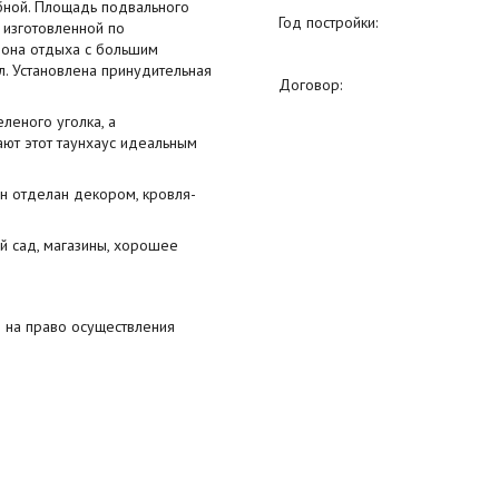
бной. Площадь подвального
Год постройки:
 изготовленной по
 зона отдыха с большим
л. Установлена принудительная
Договор:
леного уголка, а
ют этот таунхаус идеальным
н отделан декором, кровля-
й сад, магазины, хорошее
 на право осуществления