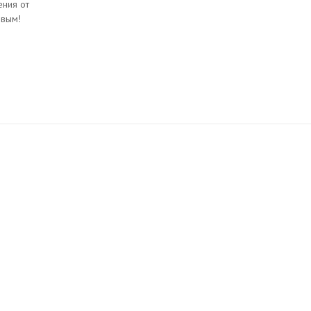
ния от
рвым!