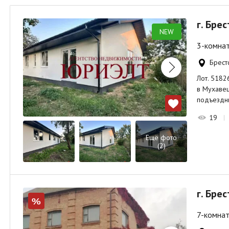
г. Бре
NEW
3-комнат
Брестс
Лот. 5182
в Мухавец
подъездн
19
Ещё фото
(2)
г. Брес
%
7-комнат