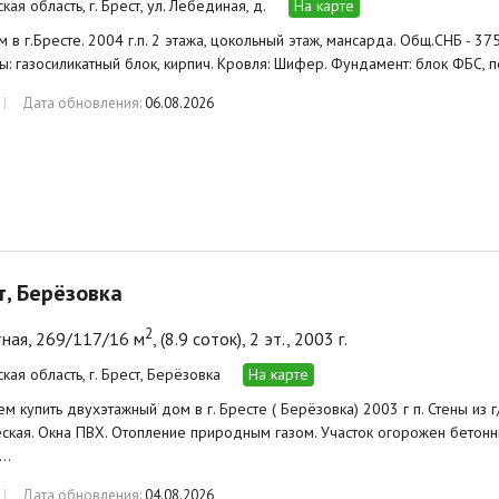
кая область, г. Брест, ул. Лебединая, д.
На карте
в г.Бресте. 2004 г.п. 2 этажа, цокольный этаж, мансарда. Общ.СНБ - 375,4
ены: газосиликатный блок, кирпич. Кровля: Шифер. Фундамент: блок ФБС,
Дата обновления:
06.08.2026
ст, Берёзовка
2
ная, 269/117/16 м
, (8.9 соток), 2 эт., 2003 г.
кая область, г. Брест, Берёзовка
На карте
м купить двухэтажный дом в г. Бресте ( Берёзовка) 2003 г п. Стены из 
ская. Окна ПВХ. Отопление природным газом. Участок огорожен бетон
р…
Дата обновления:
04.08.2026