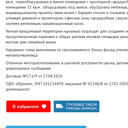
кв.м., переоборудована в жилое помещение с просторной гардеро
помещения 32 кв.м., оборудовано под жилое, обустроено мебелью,
индивидуальному проекту: мини-кухня с барным столом и стульями,
угловым диваном и проектором, офисная зона, гардеробная, санузе
система вентиляции, канализационный насос.
Уютная придомовая территория идеально подходит для создания зе
предусмотренная парковка и общая детская игровая площадка дела
местом для семейной жизни.
Наружные стены выполнены из газосиликатного блока, фасад утепле
металлочерепица.
Отличное месторасположение, в шаговой доступности школа, детски
транспортное сообщение.
Договор №271/9 от 27.04.2026
ОДО «Юриэлт», УНП 101214439, лицензия № 02240/8 от 17.02.2005
деятельности
В избранное