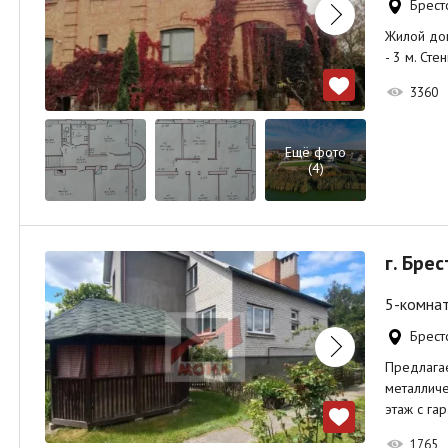
Брестс
Жилой дом 
- 3 м. Ст
3360
Ещё фото
(4)
г. Бре
5-комнат
Брестс
Предлагае
металличе
этаж с га
1765