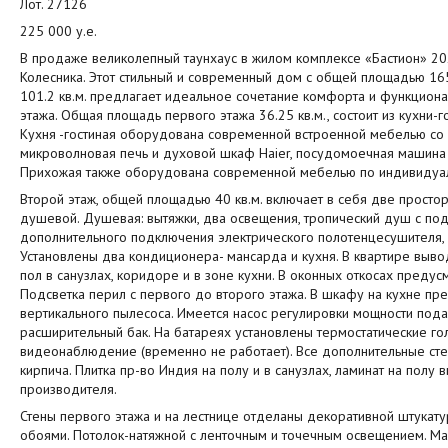
Лот. 27126
225 000 у.е.
В продаже великолепный таунхаус в жилом комплексе «Бастион» 20
Колесника. Этот стильный и современный дом с общей площадью 165
101.2 кв.м. предлагает идеальное сочетание комфорта и функциона
этажа. Общая площадь первого этажа 36.25 кв.м., состоит из кухни-г
Кухня -гостиная оборудована современной встроенной мебелью со 
микроволновая печь и духовой шкаф Haier, посудомоечная машина V
Прихожая также оборудована современной мебелью по индивидуал
Второй этаж, общей площадью 40 кв.м. включает в себя две просторн
душевой. Душевая: вытяжки, два освещения, тропический душ с под
дополнительного подключения электрического полотенцесушителя, у
Установлены два кондиционера- мансарда и кухня. В квартире выво
пол в санузлах, коридоре и в зоне кухни. В оконных откосах предус
Подсветка перил с первого до второго этажа. В шкафу на кухне пр
вертикального пылесоса. Имеется насос регулировки мощности под
расширительный бак. На батареях установлены термостатические г
видеонаблюдение (временно не работает). Все дополнительные сте
кирпича. Плитка пр-во Индия на полу и в санузлах, ламинат на полу 
производителя.
Стены первого этажа и на лестнице отделаны декоративной штукату
обоями. Потолок-натяжной с ленточным и точечным освещением. Ма