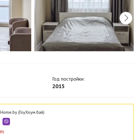
Год постройки:
2015
Home.by (ГоуХоум.бай)
om