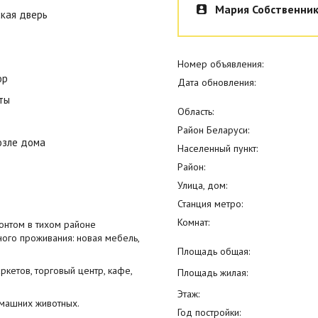
Мария Собственни
кая дверь
Номер объявления:
ор
Дата обновления:
ты
Область:
Район Беларуси:
озле дома
Населенный пункт:
Район:
Улица, дом:
Станция метро:
Комнат:
онтом в тихом районе
ого проживания: новая мебель,
Площадь общая:
ркетов, торговый центр, кафе,
Площадь жилая:
Этаж:
омашних животных.
Год постройки: