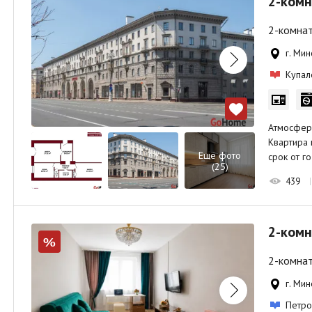
2-комн
2-комнат
г. Мин
Купал
Атмосферн
Квартира 
Ещё фото
срок от г
(25)
439
2-комн
%
2-комнат
г. Мин
Петро