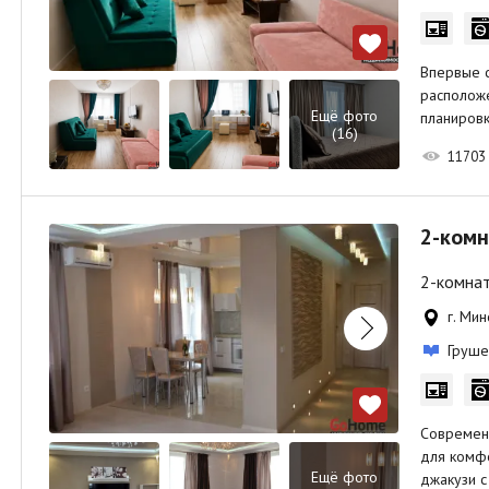
Впервые с
расположе
Ещё фото
планиров
(16)
11703
2-комн
2-комнат
г. Мин
Груше
Современн
для комфо
Ещё фото
джакузи с