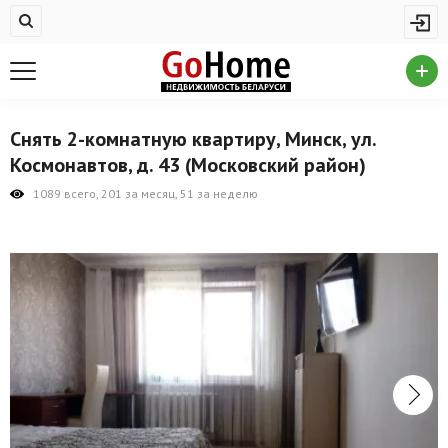
Жилая недвижимость
Купить квартиру
Снять квартиру
Снять 2-комнатную квартиру, Минск, ул.
На сутки
Космонавтов, д. 43 (Московский район)
Новостройки
1089 всего, 201 за месяц, 51 за неделю
Дома/коттеджи/участки
Комерческая недвижимость
Продажа коммерческой недвижимости
Аренда коммерческой недвижимости
Другие разделы
Новости