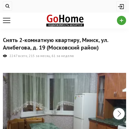
Жилая недвижимость
Купить квартиру
Снять квартиру
Снять 2-комнатную квартиру, Минск, ул.
На сутки
Алибегова, д. 19 (Московский район)
Новостройки
2247 всего, 215 за месяц, 61 за неделю
Дома/коттеджи/участки
Комерческая недвижимость
Продажа коммерческой недвижимости
Аренда коммерческой недвижимости
Другие разделы
Новости