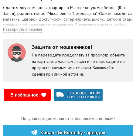
Сдается двухкомнатная квартира в Минске по ул. Алибегова (Юго-
Запад), рядом с метро "Михалово" и "Петровщина". Вблизи находятся
магазины шаговой доступности, супермаркеты, школы, детские сады,
остановка общественного транспорта. В квартире имеется мебель,
Развернуть описание
плита, чайник, микроволновая печь, посудомоечная и стиральная
машины, ТВ. Рассмотрим сдачу как для белорусов, так для
иностранных студентов.
Защита от мошенников!
Не переводите предоплату за просмотр объекта
на карт-счета частным лицам и не переходите по
предоставляемым ими ссылкам. Заключайте
сделки при личной встрече.
В избранное
Получай предложения от собственников первым!
Канал «GoHome.by - аренда»