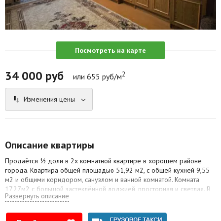
Агентства
Ремонт квартир
Посмотреть на карте
Грузовое такси
34 000
руб
2
Способы оплаты
или 655 руб/м
Реклама на сайте
Изменения цены
Описание квартиры
Продаётся ½ доли в 2х комнатной квартире в хорошем районе
города. Квартира общей площадью 51,92 м2, с общей кухней 9,55
м2 и общими коридором, санузлом и ванной комнатой. Комната
17,27м2 с большой застеклённой лоджией, просторная и светлая. В
Развернуть описание
пешей доступности магазины на любой вкус, детские сады, школы,
парк, остановки общественного транспорта и многое другое.
Возможен разумный торг.