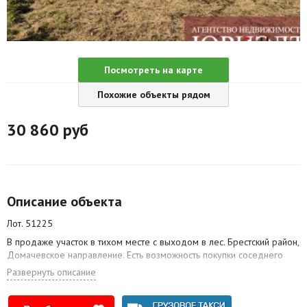
Агентства
Ремонт квартир
Посмотреть на карте
Грузовое такси
Похожие объекты рядом
Способы оплаты
30 860
руб
Реклама на сайте
Описание объекта
Лот. 51225
В продаже участок в тихом месте с выходом в лес. Брестский район,
Домачевское направление. Есть возможность покупки соседнего
углового участка!
Развернуть описание
Участок площадью 5 соток, расположен в 10 минутах езды от черты
города, до 1 км от асфальта и остановки общественного транспорта.