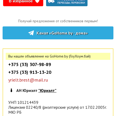
В избранное
Коммуникации: газ - по улице, электричество централизованное.
Рассмотрим Ваши предложения!
Договор №512/9 от 29.08.2025
Получай предложения от собственников первым!
ОДО «Юриэлт», УНП 101214439, лицензия № 02240/8 от
17.02.2005 на право осуществления деятельности
Канал «GoHome.by - дома»
Вы нашли объявление на GoHome.by (ГоуХоум.бай)
+375 (33) 307-98-89
+375 (33) 913-13-20
yrielt.brest@mail.ru
АН Юриэлт
"Юриэлт"
УНП 101214439
Лицензия 02240/8 (риэлтерские услуги) от 17.02.2005г.
МЮ РБ