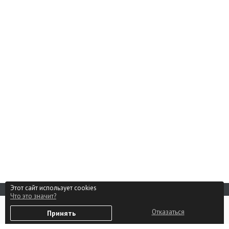
Этот сайт использует cookies
Что это значит?
Реклама на сайте
0
Способы оплаты
Отказаться
Принять
Избранное
Войти
Партнерам
Контакты