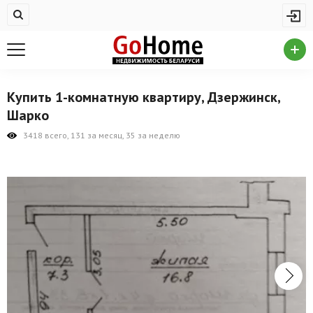
Жилая недвижимость
Купить квартиру
Снять квартиру
Купить 1-комнатную квартиру, Дзержинск,
На сутки
Шарко
Новостройки
3418 всего, 131 за месяц, 35 за неделю
Дома/коттеджи/участки
Комерческая недвижимость
Продажа коммерческой недвижимости
Аренда коммерческой недвижимости
Другие разделы
Новости