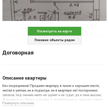
Агентства
Ремонт квартир
Грузовое такси
Посмотреть на карте
Способы оплаты
Похожие объекты рядом
Реклама на сайте
Договорная
Описание квартиры
Без посредников! Продаем квартиру в тихом и хорошем месте,
чистая и уютная, ни в подъезде, ни в квартире нет посторонних
запахов, под окнами никто не шумит и не гудит, да и окна высоко,
Дзержинск ул. Шарко, д.4, корп 1, третий подъезд, окна юго-запад,
Развернуть описание
днем солнце, светло и тепло, ГОРОД СПУТНИК, в городе бассейн,
ФОК, стадионы, баня, двор хороший, не проездной, спокойное