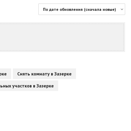
По дате обновления (сначала новые)
По цене (сначала дешевые)
По цене (сначала дорогие)
По дате обновления (сначала новые)
По дате обновления (сначала старые)
По площади (сначала большие)
По площади (сначала маленькие)
рке
Снять комнату в Зазерке
ьных участков в Зазерке