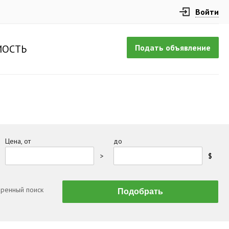
Войти
Подать объявление
ОСТЬ
Цена, от
до
>
$
ренный поиск