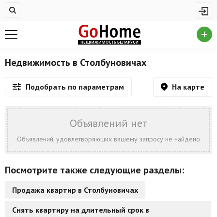
Жилая недвижимость
Недвижимость в Столбуновичах
Купить квартиру
Недвижимость в Столбуновичах
Снять квартиру
На карте
Подобрать по параметрам
На сутки
Новостройки
Объявлений нет
Дома/коттеджи/участки
Объявлений, удовлетворяющих вашему запросу не найдено
Комерческая недвижимость
Посмотрите также следующие разделы:
Недвижимость в Столбуновичах
Продажа квартир в Столбуновичах
Продажа коммерческой недвижимости
Снять квартиру на длительный срок в
Аренда коммерческой недвижимости