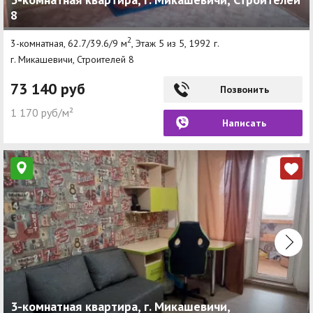
8
Другие разделы
2
3-комнатная, 62.7/39.6/9 м
, Этаж 5 из 5, 1992 г.
Новости
г. Микашевичи, Строителей 8
Агентства
73 140 руб
Позвонить
Ремонт квартир
1 170 руб/м²
Написать
Грузовое такси
Способы оплаты
Реклама на сайте
3-комнатная квартира, г. Микашевичи,