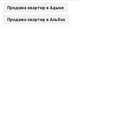
Продажа квартир в Адыне
Другие разделы
Продажа квартир в Альбах
Новости
Агентства
Ремонт квартир
Грузовое такси
Способы оплаты
Реклама на сайте