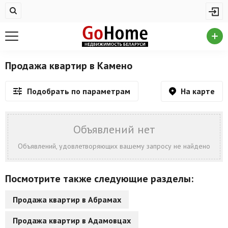
Жилая недвижимость
Недвижимость в Камено
Купить квартиру
Продажа квартир в Камено
Снять квартиру
На карте
Подобрать по параметрам
На сутки
Новостройки
Объявлений нет
Дома/коттеджи/участки
Объявлений, удовлетворяющих вашему запросу не найдено
Комерческая недвижимость
Посмотрите также следующие разделы:
Недвижимость в Камено
Продажа квартир в Абрамах
Продажа коммерческой недвижимости
Продажа квартир в Адамовцах
Аренда коммерческой недвижимости