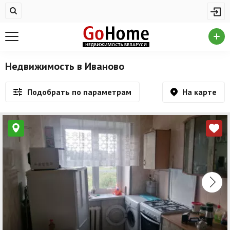
Жилая недвижимость
Недвижимость в Иваново
Купить квартиру
Недвижимость в Иваново
Снять квартиру
На карте
Подобрать по параметрам
На сутки
Новостройки
Дома/коттеджи/участки
Комерческая недвижимость
Недвижимость в Иваново
Продажа коммерческой недвижимости
Аренда коммерческой недвижимости