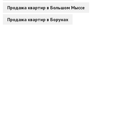
Продажа квартир в Большом Мыссе
Другие разделы
Продажа квартир в Борунах
Новости
Агентства
Ремонт квартир
Грузовое такси
Способы оплаты
Реклама на сайте