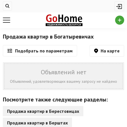
Жилая недвижимость
Недвижимость в Богатыревичах
Купить квартиру
Продажа квартир в Богатыревичах
Снять квартиру
На карте
Подобрать по параметрам
На сутки
Новостройки
Объявлений нет
Дома/коттеджи/участки
Объявлений, удовлетворяющих вашему запросу не найдено
Комерческая недвижимость
Посмотрите также следующие разделы:
Недвижимость в Богатыревичах
Продажа квартир в Берестовицах
Продажа коммерческой недвижимости
Продажа квартир в Берштах
Аренда коммерческой недвижимости