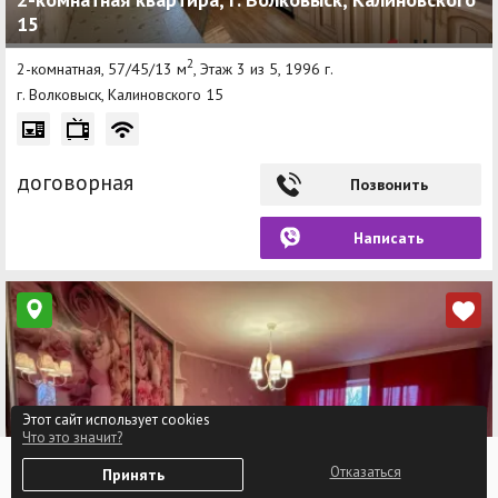
15
2
2-комнатная, 57/45/13 м
, Этаж 3 из 5, 1996 г.
г. Волковыск, Калиновского 15
договорная
Позвонить
Написать
Этот сайт использует cookies
Что это значит?
0
Отказаться
Принять
Избранное
Войти