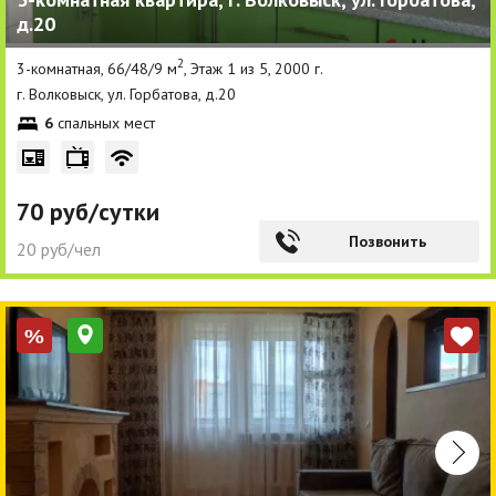
д.20
Другие разделы
2
3-комнатная, 66/48/9 м
, Этаж 1 из 5, 2000 г.
Новости
г. Волковыск, ул. Горбатова, д.20
6
спальных мест
Агентства
Ремонт квартир
70 руб/сутки
Грузовое такси
Позвонить
20 руб/чел
Способы оплаты
Реклама на сайте
%