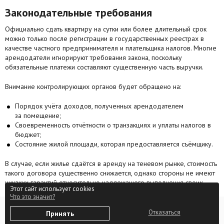
Законодательные требования
Официально сдать квартиру на сутки или более длительный срок
можно только после регистрации в государственных реестрах в
качестве частного предпринимателя и плательщика налогов. Многие
арендодатели игнорируют требования закона, поскольку
обязательные платежи составляют существенную часть выручки.
Внимание контролирующих органов будет обращено на:
Порядок учёта доходов, полученных арендодателем
за помещение;
Своевременность отчётности о транзакциях и уплаты налогов в
бюджет;
Состояние жилой площади, которая предоставляется съёмщику.
В случае, если жилье сдаётся в аренду на теневом рынке, стоимость
такого договора существенно снижается, однако стороны не имеют
никаких гарантий относительно надлежащего выполнения своих
Этот сайт использует cookies
обязательств контрагентов. При нарушении условий соглашения
Что это значит?
потерпевший лишён возможности прибегнуть к защите своих прав,
0
а квартира посуточно в Новогрудке будет и дальше сдаваться
Отказаться
Принять
Избранное
Войти
недобросовестными владельцами с нарушением стандартов.