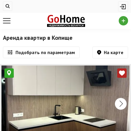
Жилая недвижимость
Недвижимость в Копище
Купить квартиру
Аренда квартир в Копище
Снять квартиру
На карте
Подобрать по параметрам
На сутки
Новостройки
Дома/коттеджи/участки
Комерческая недвижимость
Недвижимость в Копище
Продажа коммерческой недвижимости
Аренда коммерческой недвижимости