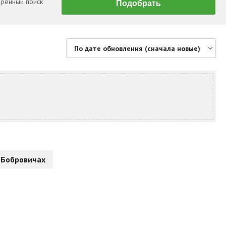
ренный поиск
По дате обновления (сначала новые)
По цене (сначала дешевые)
По цене (сначала дорогие)
По дате обновления (сначала новые)
По дате обновления (сначала старые)
По площади (сначала большие)
По площади (сначала маленькие)
 Бобровичах