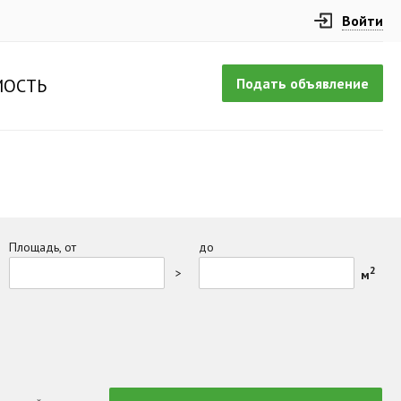
Войти
Подать объявление
ОСТЬ
Площадь, от
до
2
>
м