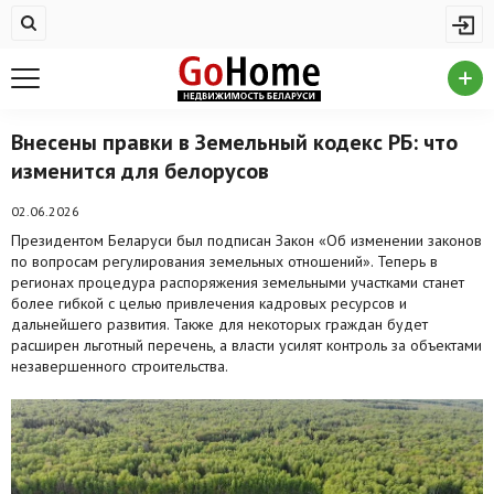
Жилая недвижимость
Купить квартиру
Снять квартиру
Внесены правки в Земельный кодекс РБ: что
изменится для белорусов
На сутки
Новостройки
02.06.2026
Президентом Беларуси был подписан Закон «Об изменении законов
Дома/коттеджи/участки
по вопросам регулирования земельных отношений». Теперь в
регионах процедура распоряжения земельными участками станет
Комерческая недвижимость
более гибкой с целью привлечения кадровых ресурсов и
дальнейшего развития. Также для некоторых граждан будет
расширен льготный перечень, а власти усилят контроль за объектами
Продажа коммерческой недвижимости
незавершенного строительства.
Аренда коммерческой недвижимости
Другие разделы
Новости