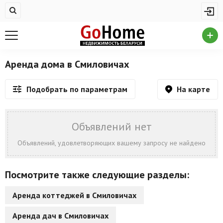
Жилая недвижимость
Недвижимость в Смиловичах
Купить квартиру
Аренда дома в Смиловичах
Снять квартиру
На карте
Подобрать по параметрам
На сутки
Новостройки
Объявлений нет
Дома/коттеджи/участки
Объявлений, удовлетворяющих вашему запросу не найдено
Комерческая недвижимость
Посмотрите также следующие разделы:
Недвижимость в Смиловичах
Аренда коттеджей в Смиловичах
Продажа коммерческой недвижимости
Аренда дач в Смиловичах
Аренда коммерческой недвижимости