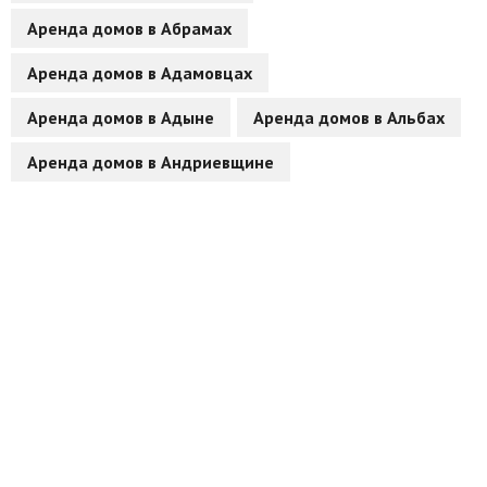
Аренда домов в Абрамах
Другие разделы
Аренда домов в Адамовцах
Новости
Аренда домов в Адыне
Аренда домов в Альбах
Агентства
Аренда домов в Андриевщине
Ремонт квартир
Грузовое такси
Способы оплаты
Реклама на сайте