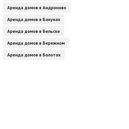
Аренда домов в Андроново
Другие разделы
Аренда домов в Бакунах
Новости
Аренда домов в Бельске
Агентства
Аренда домов в Бережном
Ремонт квартир
Аренда домов в Болотах
Грузовое такси
Способы оплаты
Реклама на сайте