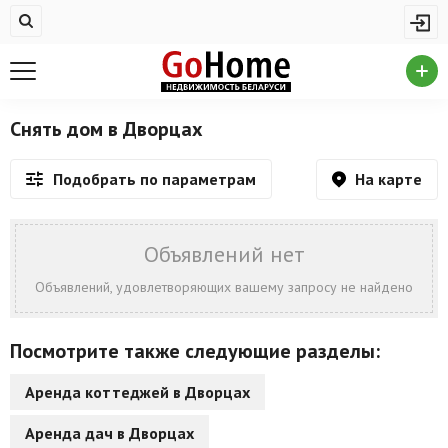
Жилая недвижимость
Недвижимость в Дворцах
Купить квартиру
Снять дом в Дворцах
Снять квартиру
На карте
Подобрать по параметрам
На сутки
Новостройки
Объявлений нет
Дома/коттеджи/участки
Объявлений, удовлетворяющих вашему запросу не найдено
Комерческая недвижимость
Посмотрите также следующие разделы:
Недвижимость в Дворцах
Аренда коттеджей в Дворцах
Продажа коммерческой недвижимости
Аренда дач в Дворцах
Аренда коммерческой недвижимости