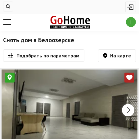
Жилая недвижимость
Недвижимость в Белоозерске
Купить квартиру
Снять дом в Белоозерске
Снять квартиру
На карте
Подобрать по параметрам
На сутки
Новостройки
Дома/коттеджи/участки
Комерческая недвижимость
Недвижимость в Белоозерске
Продажа коммерческой недвижимости
Аренда коммерческой недвижимости