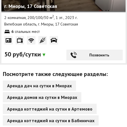
г. Миоры, 17 Советская
Другие разделы
2
2-комнатная, 200/100/30 м
, 1 эт., 2023 г.
Новости
Витебская область, г. Миоры, 17 Советская
6
спальных мест
Агентства
Ремонт квартир
50 руб/сутки
Грузовое такси
Позвонить
Способы оплаты
Посмотрите также следующие разделы:
Реклама на сайте
Аренда дач на сутки в Миорах
Аренда домов на сутки в Миорах
Аренда коттеджей на сутки в Артемово
Аренда коттеджей на сутки в Бабиничах