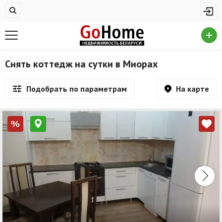
Жилая недвижимость
Недвижимость в Миорах
Купить квартиру
Снять коттедж на сутки в Миорах
Снять квартиру
На карте
Подобрать по параметрам
На сутки
Новостройки
%
Дома/коттеджи/участки
Комерческая недвижимость
Недвижимость в Миорах
Продажа коммерческой недвижимости
Аренда коммерческой недвижимости