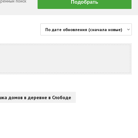
ренный поиск
По дате обновления (сначала новые)
По цене (сначала дешевые)
По цене (сначала дорогие)
По дате обновления (сначала новые)
По дате обновления (сначала старые)
По площади (сначала большие)
По площади (сначала маленькие)
жа домов в деревне в Слободе