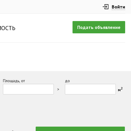
Войти
Подать объявление
ОСТЬ
Площадь, от
до
2
>
м