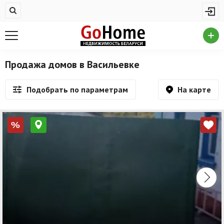
Жилая недвижимость
Недвижимость в Васильевке
Купить квартиру
Продажа домов в Васильевке
Снять квартиру
На карте
Подобрать по параметрам
На сутки
Новостройки
%
Дома/коттеджи/участки
Комерческая недвижимость
Недвижимость в Васильевке
Продажа коммерческой недвижимости
Аренда коммерческой недвижимости