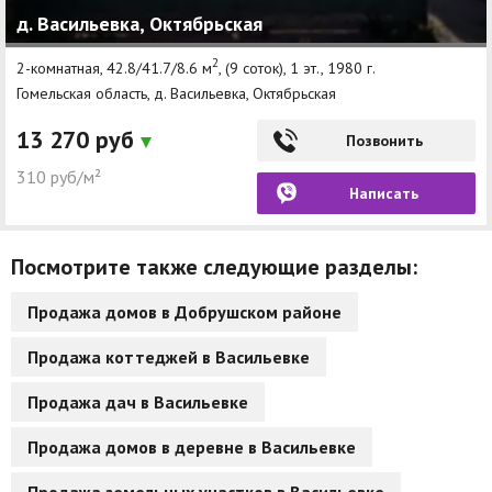
д. Васильевка, Октябрьская
Другие разделы
2
2-комнатная, 42.8/41.7/8.6 м
, (9 соток), 1 эт., 1980 г.
Новости
Гомельская область, д. Васильевка, Октябрьская
Агентства
13 270 руб
Позвонить
Ремонт квартир
310 руб/м²
Написать
Грузовое такси
Способы оплаты
Посмотрите также следующие разделы:
Реклама на сайте
Продажа домов в Добрушском районе
Продажа коттеджей в Васильевке
Продажа дач в Васильевке
Продажа домов в деревне в Васильевке